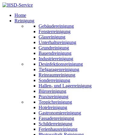
Home
Reinigung
Gebäudereinigung
Fensterreinigung
Glasreinigung
Unterhaltsreinigung
Grundreinigung
Bauendreinigung
Industriereinigung
Desinfektionsreinigung
Tiefgaragenreinigung
Reinraumreinigung
Sonderreinigung
Hallen- und Lagerreinigung
Büroreinigung
Praxisreinigung
Teppichreinigung
Hotelreinigung
Gastronomiereinigung
Fassadenreinigung
Schilderreinigung
Ferienhausreinigung
Photovoltaik Reinigung