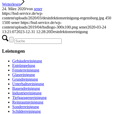
Weiterlesen
24. März 2020
/
von
sener
https://hsd-service.de/wp-
content/uploads/2020/03/desinfektionsreinigung-regensburg.jpg
450
1500
sener
https://hsd-service.de/wp-
content/uploads/2019/04/hsdlogo-300x100.png
sener
2020-03-24
13:21:07
2023-12-31 12:28:20
Desinfektionsreinigung
Leistungen
Gebäudereinigung
Entrümpelung
Fensterreinigung
Glasreinigung
Grundreinigung
Unterhaltsreinigung
Bauendreinigung
Industriereinigung
Tiefgaragenreinigung
Reinraumreinigung
Sonderreinigung
Schilderreinigung