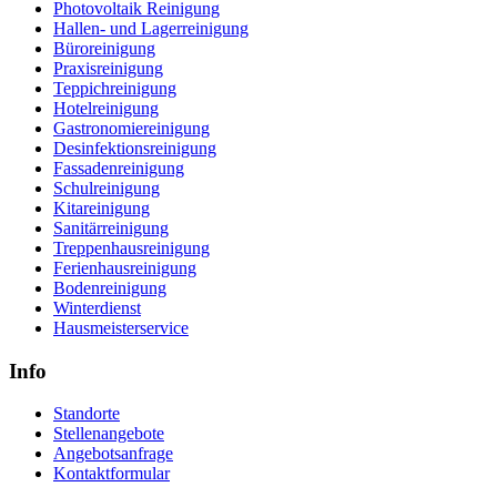
Photovoltaik Reinigung
Hallen- und Lagerreinigung
Büroreinigung
Praxisreinigung
Teppichreinigung
Hotelreinigung
Gastronomiereinigung
Desinfektionsreinigung
Fassadenreinigung
Schulreinigung
Kitareinigung
Sanitärreinigung
Treppenhausreinigung
Ferienhausreinigung
Bodenreinigung
Winterdienst
Hausmeisterservice
Info
Standorte
Stellenangebote
Angebotsanfrage
Kontaktformular