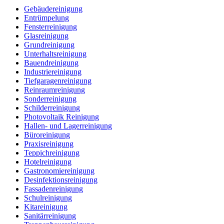
Gebäudereinigung
Entrümpelung
Fensterreinigung
Glasreinigung
Grundreinigung
Unterhaltsreinigung
Bauendreinigung
Industriereinigung
Tiefgaragenreinigung
Reinraumreinigung
Sonderreinigung
Schilderreinigung
Photovoltaik Reinigung
Hallen- und Lagerreinigung
Büroreinigung
Praxisreinigung
Teppichreinigung
Hotelreinigung
Gastronomiereinigung
Desinfektionsreinigung
Fassadenreinigung
Schulreinigung
Kitareinigung
Sanitärreinigung