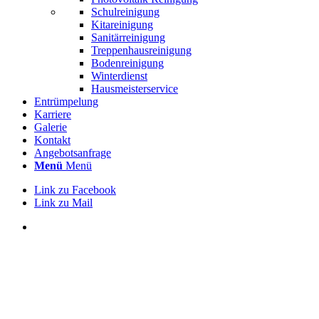
Schulreinigung
Kitareinigung
Sanitärreinigung
Treppenhausreinigung
Bodenreinigung
Winterdienst
Hausmeisterservice
Entrümpelung
Karriere
Galerie
Kontakt
Angebotsanfrage
Menü
Menü
Link zu Facebook
Link zu Mail