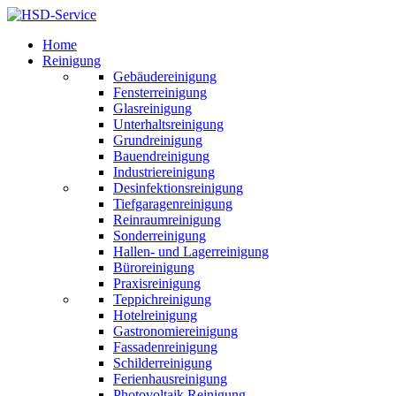
Home
Reinigung
Gebäudereinigung
Fensterreinigung
Glasreinigung
Unterhaltsreinigung
Grundreinigung
Bauendreinigung
Industriereinigung
Desinfektionsreinigung
Tiefgaragenreinigung
Reinraumreinigung
Sonderreinigung
Hallen- und Lagerreinigung
Büroreinigung
Praxisreinigung
Teppichreinigung
Hotelreinigung
Gastronomiereinigung
Fassadenreinigung
Schilderreinigung
Ferienhausreinigung
Photovoltaik Reinigung