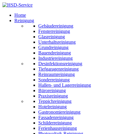
Home
Reinigung
Gebäudereinigung
Fensterreinigung
Glasreinigung
Unterhaltsreinigung
Grundreinigung
Bauendreinigung
Industriereinigung
Desinfektionsreinigung
Tiefgaragenreinigung
Reinraumreinigung
Sonderreinigung
Hallen- und Lagerreinigung
Büroreinigung
Praxisreinigung
Teppichreinigung
Hotelreinigung
Gastronomiereinigung
Fassadenreinigung
Schilderreinigung
Ferienhausreinigung
Photovoltaik Reinigung