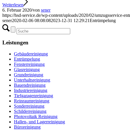
Weiterlesen
6. Februar 2020
/
von
sener
https://hsd-service.de/wp-content/uploads/2020/02/umzugsservice-e
sener
2020-02-06 08:08:08
2023-12-31 12:29:21
Entrümpelung
Leistungen
Gebäudereinigung
Entrümpelung
Fensterreinigung
Glasreinigung
Grundreinigung
Unterhaltsreinigung
Bauendreinigung
Industriereinigung
Tiefgaragenreinigung
Reinraumreinigung
Sonderreinigung
Schilderreinigung
Photovoltaik Reinigung
Hallen- und Lagerreinigung
Büroreinigung