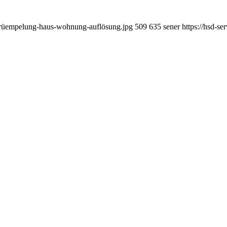
ntrüempelung-haus-wohnung-auflösung.jpg
509
635
sener
https://hsd-s