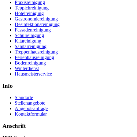
Praxisreinigung
Teppichreinigung
Hotelreinigung
Gastronomiereinigung
Desinfektionsreinigung
Fassadenreinigung
Schulreinigung
Kitareinigung
Sanitärreinigung
Treppenhausreinigung
Ferienhausreinigung
Bodenreinigung
Winterdienst
Hausmeisterservice
Info
Standorte
Stellenangebote
Angebotsanfrage
Kontaktformular
Anschrift