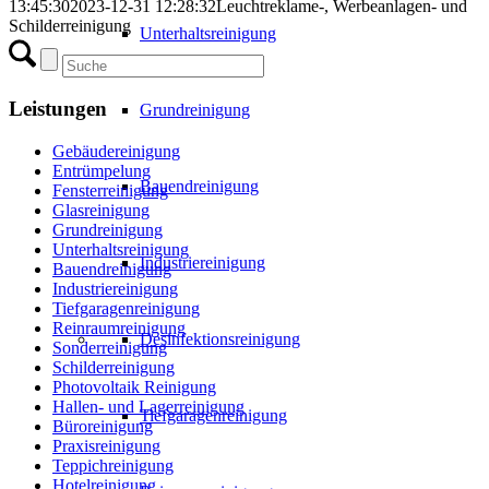
13:45:30
2023-12-31 12:28:32
Leuchtreklame-, Werbeanlagen- und
Schilderreinigung
Unterhaltsreinigung
Leistungen
Grundreinigung
Gebäudereinigung
Entrümpelung
Bauendreinigung
Fensterreinigung
Glasreinigung
Grundreinigung
Unterhaltsreinigung
Industriereinigung
Bauendreinigung
Industriereinigung
Tiefgaragenreinigung
Reinraumreinigung
Desinfektionsreinigung
Sonderreinigung
Schilderreinigung
Photovoltaik Reinigung
Hallen- und Lagerreinigung
Tiefgaragenreinigung
Büroreinigung
Praxisreinigung
Teppichreinigung
Hotelreinigung