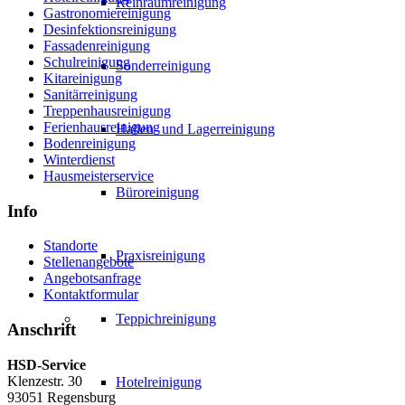
Reinraumreinigung
Gastronomiereinigung
Desinfektionsreinigung
Fassadenreinigung
Schulreinigung
Sonderreinigung
Kitareinigung
Sanitärreinigung
Treppenhausreinigung
Ferienhausreinigung
Hallen- und Lagerreinigung
Bodenreinigung
Winterdienst
Hausmeisterservice
Büroreinigung
Info
Standorte
Praxisreinigung
Stellenangebote
Angebotsanfrage
Kontaktformular
Teppichreinigung
Anschrift
HSD-Service
Klenzestr. 30
Hotelreinigung
93051 Regensburg